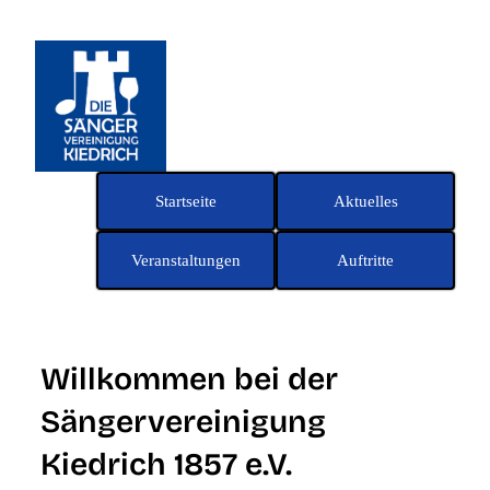
Zum
Inhalt
springen
Startseite
Aktuelles
Veranstaltungen
Auftritte
Willkommen bei der
Sängervereinigung
Kiedrich 1857 e.V.