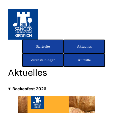
Zum
Inhalt
springen
Startseite
Aktuelles
Veranstaltungen
Auftritte
Aktuelles
Backesfest 2026